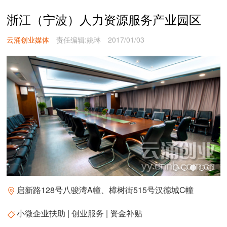
浙江（宁波）人力资源服务产业园区
云涌创业媒体
责任编辑:姚琳
2017/01/03
启新路128号八骏湾A幢、樟树街515号汉德城C幢
小微企业扶助 | 创业服务 | 资金补贴