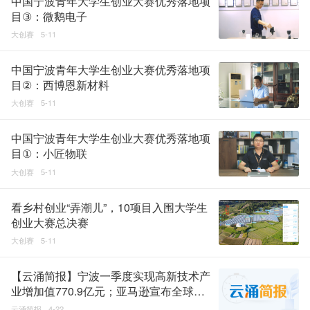
中国宁波青年大学生创业大赛优秀落地项
目③：微鹅电子
大创赛
5-11
中国宁波青年大学生创业大赛优秀落地项
目②：西博恩新材料
大创赛
5-11
中国宁波青年大学生创业大赛优秀落地项
目①：小匠物联
大创赛
5-11
看乡村创业“弄潮儿”，10项目入围大学生
创业大赛总决赛
大创赛
5-11
【云涌简报】宁波一季度实现高新技术产
业增加值770.9亿元；亚马逊宣布全球新
增37个可再生能源项目
云涌简报
4-22