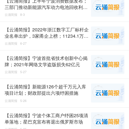
【云涌简报】上半年宁波消费数据发布；
三部门推动新能源汽车动力电池回收利用
体系建设
云涌简报
8-3
【云涌简报】2022年浙江数字工厂标杆企
业名单出炉，3家甬企上榜；11234.1万！
我国科技人力资源总量世界第一
云涌简报
6-27
【云涌简报】宁波首批省技术创新中心揭
牌；2021年网络文学盗版损失62亿元
云涌简报
5-27
【云涌简报】新能源126个超千万元入库
项目计划；财政部提出六项纾困措施
云涌简报
5-26
【云涌简报】宁波个体工商户纾困25项清
单落地；星巴克宣布将退出俄罗斯市场
云涌简报
5-25